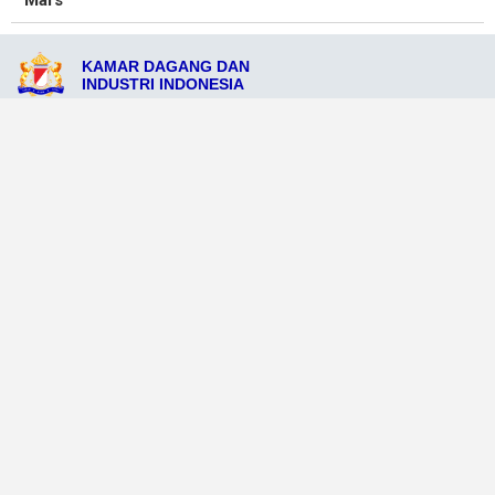
Mars
KAMAR DAGANG DAN
INDUSTRI INDONESIA
Jl. Raya Tokong Malang Biru No.14, Kabupaten Raja Ampat, Papua Barat
98364
admin@kadinpulautokongmalangbiru.org
081234568988
Ikuti Sosial Media Resmi KADIN
Dataweb
Aceh Tamiang
Agats
Arso
Bajawa
Bengkayang