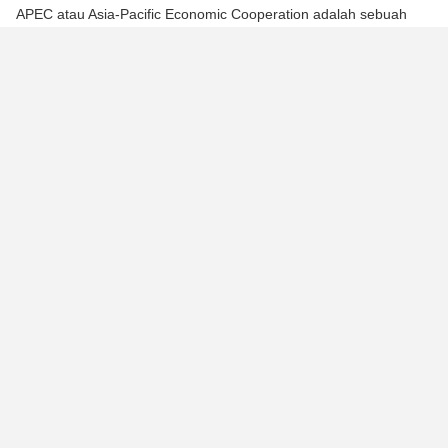
APEC atau Asia-Pacific Economic Cooperation adalah sebuah
organisasi negara-negara Asia-Pasifik yang didirikan di Canberra
pada November 1989 untuk mempromosikan kerja sama
ekonomi. Saat ini, APEC memiliki 21 anggota, termasuk:
Australia
Brunei Darussalam
Mexico
Canada
China
Hong Kong
Papua New Guinea
Philippines
Russia
Singapore
Taiwan
United States
Malaysia
New Zealand